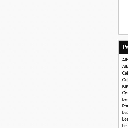
Al
Al
Ca
Co
Kil
Co
Le
Po
Les
Le
Leu