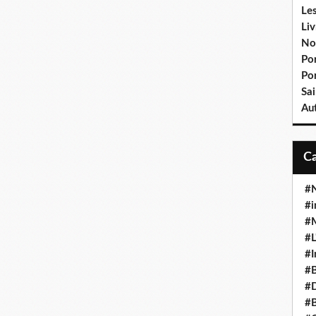
Le
Liv
No
Por
Po
Sai
Aut
#N
#i
#M
#L
#I
#B
#D
#