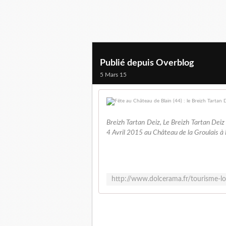
Publié depuis Overblog
5 Mars 15
Breizh Tartan Deiz, Le Breizh Tartan Deiz
4 Avril 2015 au Château de la Groulais à B