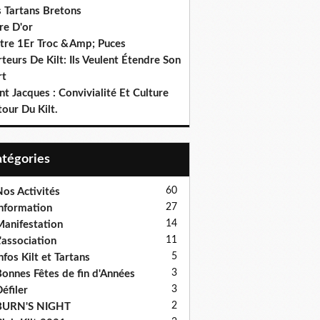
s Tartans Bretons
re D'or
tre 1Er Troc &Amp; Puces
teurs De Kilt: Ils Veulent Étendre Son
rt
nt Jacques : Convivialité Et Culture
our Du Kilt.
Catégories
60
os Activités
27
nformation
14
anifestation
11
'association
5
nfos Kilt et Tartans
3
onnes Fêtes de fin d'Années
3
éfiler
2
BURN'S NIGHT