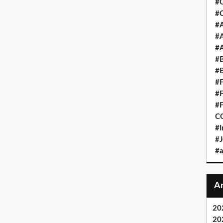
#C
#
#
#
#
#
#
#F
#
#
C
#I
#
#
20
20