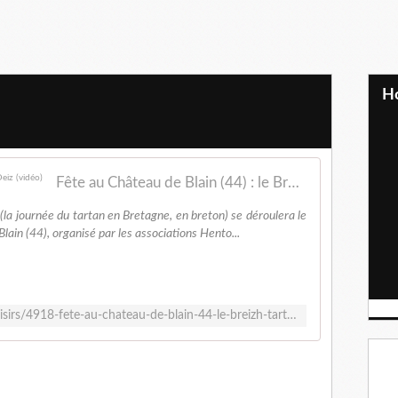
Fête au Château de Blain (44) : le Breizh Tartan Deiz (vidéo)
 (la journée du tartan en Bretagne, en breton) se déroulera le
lain (44), organisé par les associations Hento...
http://www.dolcerama.fr/tourisme-loisirs/4918-fete-au-chateau-de-blain-44-le-breizh-tartan-deiz.html