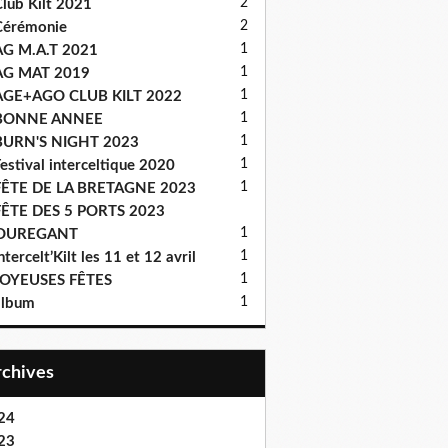
2
lub Kilt 2021
2
Cérémonie
1
AG M.A.T 2021
1
AG MAT 2019
1
AGE+AGO CLUB KILT 2022
1
BONNE ANNEE
1
BURN'S NIGHT 2023
1
estival interceltique 2020
1
FÊTE DE LA BRETAGNE 2023
FÊTE DES 5 PORTS 2023
1
OUREGANT
1
ntercelt’Kilt les 11 et 12 avril
1
JOYEUSES FÊTES
1
album
Archives
24
23