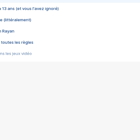
 a 13 ans (et vous l'avez ignoré)
e (littéralement)
im Rayan
 toutes les règles
s les jeux vidéo
us choquant de Rockstar ? - Le scandale BULLY
e plus moche de Steam
du RÊVE tourne au CAUCHEMAR
pendant 8 heures
it… à tort
umiliés par un jeu vidéo
ire - Final Fantasy 8