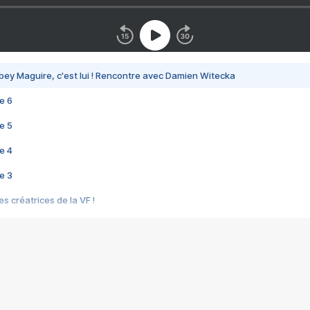
bey Maguire, c'est lui ! Rencontre avec Damien Witecka
e 6
e 5
e 4
e 3
s créatrices de la VF !
e 2
e 1
e Mektoub My Love arrive enfin ! Rencontre avec Shaïn Boumedine et Sal
i : après Toni en famille