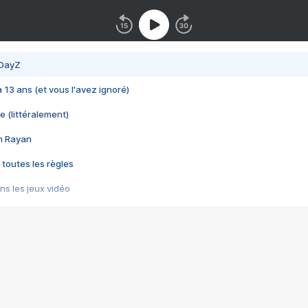
 DayZ
 a 13 ans (et vous l'avez ignoré)
e (littéralement)
im Rayan
 toutes les règles
s les jeux vidéo
us choquant de Rockstar ? - Le scandale BULLY
e plus moche de Steam
du RÊVE tourne au CAUCHEMAR
pendant 8 heures