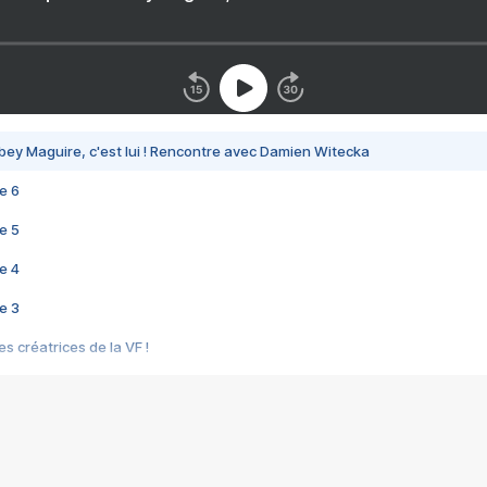
bey Maguire, c'est lui ! Rencontre avec Damien Witecka
e 6
e 5
e 4
e 3
s créatrices de la VF !
e 2
e 1
e Mektoub My Love arrive enfin ! Rencontre avec Shaïn Boumedine et Sal