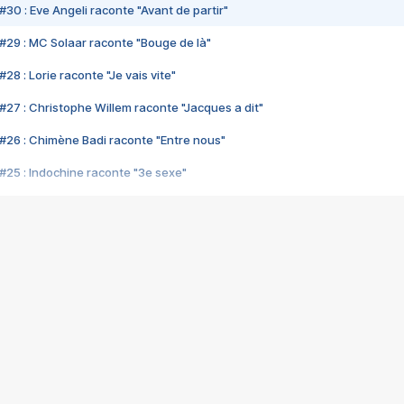
#30 : Eve Angeli raconte "Avant de partir"
#29 : MC Solaar raconte "Bouge de là"
28 : Lorie raconte "Je vais vite"
#27 : Christophe Willem raconte "Jacques a dit"
#26 : Chimène Badi raconte "Entre nous"
#25 : Indochine raconte "3e sexe"
#24 : Zaho raconte "C'est chelou"
#23 : Patrick Bruel raconte "Au café des délices"
#22 : Kyo raconte "Le chemin"
#21 : Nolwenn Leroy raconte "Cassé"
#20 : Patrick Hernandez raconte "Born to be alive"
#19 : Lorie raconte "Près de moi"
#18 : Michael Jones raconte "A nos actes manqués" (avec Jean-Jacque