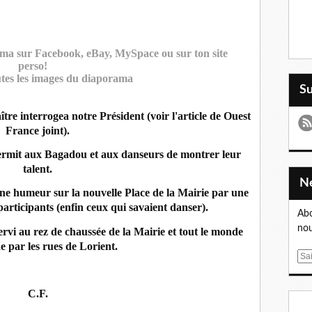
S
tre interrogea notre Président (voir l'article de Ouest
France joint).
ermit aux Bagadou et aux danseurs de montrer leur
talent.
onne humeur sur la nouvelle Place de la Mairie par une
rticipants (enfin ceux qui savaient danser).
Abo
nou
servi au rez de chaussée de la Mairie et tout le monde
e par les rues de Lorient.
E
m
a
C.F.
i