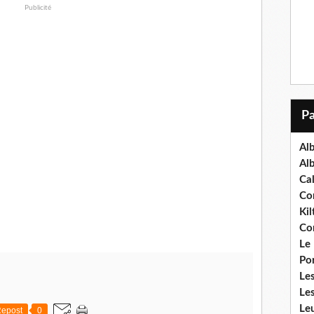
Publicité
Al
Al
Ca
Co
Kil
Co
Le
Po
Les
Le
Leu
epost
0