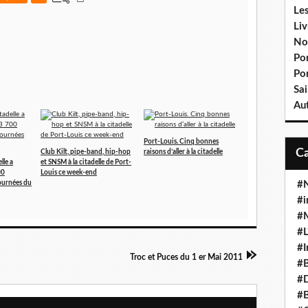
Le
Liv
No
Por
Po
Sai
Aut
Port-Louis. Cinq bonnes
Club Kilt, pipe-band, hip-hop
raisons d’aller à la citadelle
lle a
et SNSM à la citadelle de Port-
00
Louis ce week-end
#N
Journées du
#i
#M
#L
#I
Troc et Puces du 1 er Mai 2011
#B
#D
#