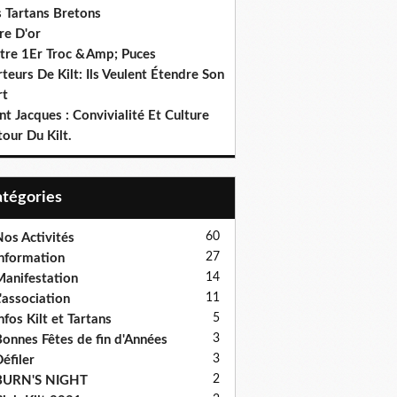
s Tartans Bretons
re D'or
tre 1Er Troc &Amp; Puces
teurs De Kilt: Ils Veulent Étendre Son
rt
nt Jacques : Convivialité Et Culture
our Du Kilt.
Catégories
60
os Activités
27
nformation
14
anifestation
11
'association
5
nfos Kilt et Tartans
3
onnes Fêtes de fin d'Années
3
éfiler
2
BURN'S NIGHT