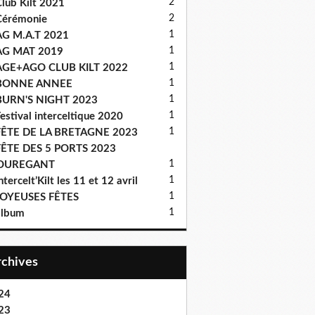
2
lub Kilt 2021
2
Cérémonie
1
AG M.A.T 2021
1
AG MAT 2019
1
AGE+AGO CLUB KILT 2022
1
BONNE ANNEE
1
BURN'S NIGHT 2023
1
estival interceltique 2020
1
FÊTE DE LA BRETAGNE 2023
FÊTE DES 5 PORTS 2023
1
OUREGANT
1
ntercelt’Kilt les 11 et 12 avril
1
JOYEUSES FÊTES
1
album
Archives
24
23