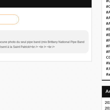
#C
#
#
#
#
#
#
#F
aucune photo du seul pipe band (mix Brittany National Pipe Band
#
sent à la Saint Patrick!<br /> <br /> <br />
#
C
#I
#
#
20
20